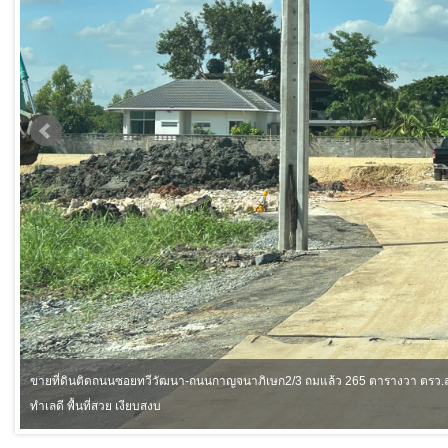
รถ
ขายที่ดินติดถนนซอยทวีวัฒนา-ถนนกาญจนาภิเษก2/3 ถมแล้ว 265 ตารางวา ตรว.ละ 
ทำเลดี พื้นที่สวย เงียบสงบ