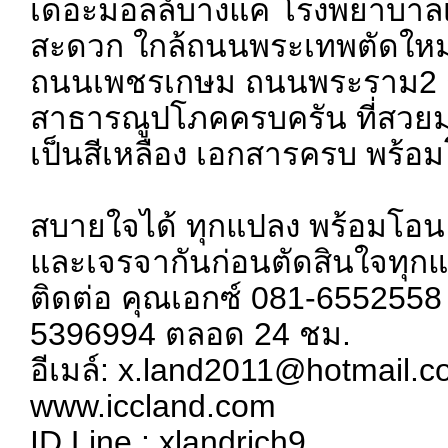
เดอะมอลล์บางแค โรงพยาบาล
สะดวก ใกล้ถนนพระเทพตัดให
ถนนเพชรเกษม ถนนพระราม2
สาธารณูปโภคครบครัน ที่สวยม
เป็นสีเหลือง เอกสารครบ พร้อ
สบายใจได้ ทุกแปลง พร้อมโอน ผู
และเจรจากันก่อนตัดสินใจทุกแป
ติดต่อ คุณเอกซ์ 081-6552558
5396994 ตลอด 24 ชม.
อีเมล์: x.land2011@hotmail.
www.iccland.com
ID Line : xlandrich9