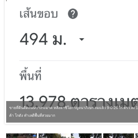
ขายที่ดินติดถนนบางระมาด หลังพาซิโอกาญจนาภิเษก ถมแล้ว 9-0-26 ไร่ ตรว.ละ 1
ค้า โกดัง ทำเลดีพื้นที่สวยมาก