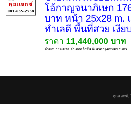
โอ้กาญจนาภิเษก 17
บาท หน้า 25x28 m. เ
ทำเลดี พื้นที่สวย เงี
ราคา
11,440,000 บาท
ตำบลบางระมาด อำเภอตลิ่งชัน จังหวัดกรุงเทพมหานคร
คุณเอกซ์,