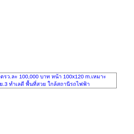
ราค
14,
บาท
ตำบ
วัน
ฉิมพล
ที่
อำเภ
17
ตลิ่งช
ก.พ.
จังหว
2568
กรุง
06:1
น.
ขา
ที่ด
ติด
ถน
พุท
มณ
สา
1