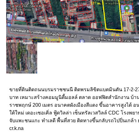
ขายที่ดินติดถนนบรมราชชนนี ติดพรมลิขิตแบตมินตัน 17-2-27
บาท เหมาะสร้างคอมมูนิตี้มอลล์ ตลาด ออฟฟิตสำนักงาน บ้าน
ราชพฤกษ์ 200 เมตร อนาคตผังเมืองสีแดง ขึ้นอาคารสูงได้ 
ใต้ใหม่ เดอะเซอเคิ่ล ฟู้ดวิลล่า เซ็นทรัลเวสวิลล์ CDC โรง
จับแพะชนแกะ ทำเลดี พื้นที่สวย ติดทางขึ้นกลับรถไปปิ่นเกล้
cr.k.na