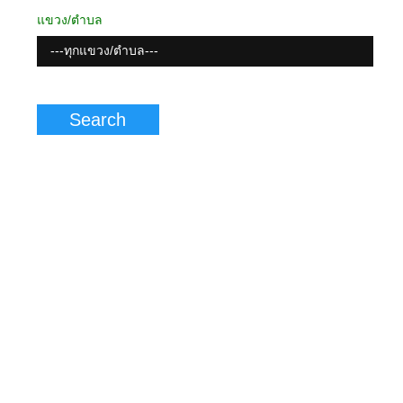
แขวง/ตำบล
---ทุกแขวง/ตำบล---
Search