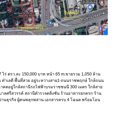
 ไร่ ตรว.ละ 150,000 บาท หน้า 65 m.ขายรวม 1,050 ล้าน
 ทำเลดี พื้นที่สวย อยู่ระหว่างสาย1-ถนนราชพฤกษ์ ใกล้ถนน
อนาคตอยู่ใกล้สถานีรถไฟฟ้าบรมราชชนนี 300 เมตร ใกล้สาย
พยาบาลศรีสวรรค์ สถานีตำรวจตลิ่งชัน ร้านอาหารยกครก ร้าน
า ย่านธุรกิจ ผู้คนพลุกพล่าน เอกสารครบ 4 โฉนด พร้อมโอน