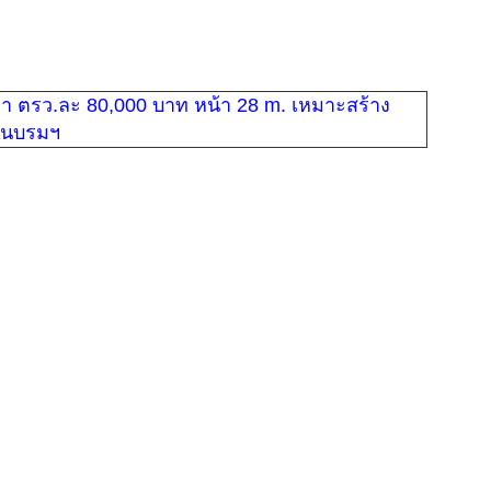
ขา
ที่ด
ติด
ถน
ใน
ซอ
ฉิม
ถม
แล้
18
ตา
วา
ตร
80,
บา